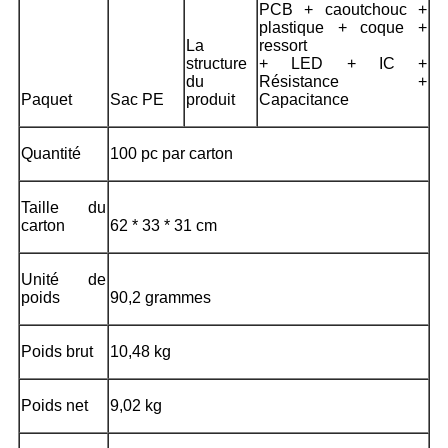
PCB + caoutchouc +
plastique + coque +
La
ressort
structure
+ LED + IC +
du
Résistance +
Paquet
Sac PE
produit
Capacitance
Quantité
100 pc par carton
Taille du
carton
62 * 33 * 31 cm
Unité de
poids
90,2 grammes
Poids brut
10,48 kg
Poids net
9,02 kg