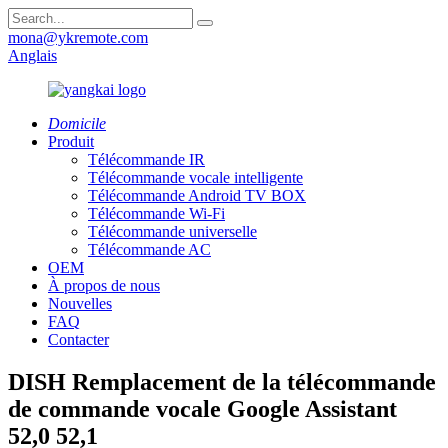
mona@ykremote.com
Anglais
Domicile
Produit
Télécommande IR
Télécommande vocale intelligente
Télécommande Android TV BOX
Télécommande Wi-Fi
Télécommande universelle
Télécommande AC
OEM
À propos de nous
Nouvelles
FAQ
Contacter
DISH Remplacement de la télécommande
de commande vocale Google Assistant
52,0 52,1