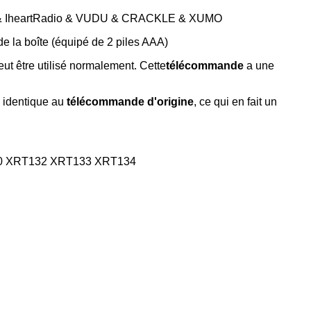
lix & IheartRadio & VUDU & CRACKLE & XUMO
 de la boîte (équipé de 2 piles AAA)
eut être utilisé normalement. Cette
télécommande
a une
 identique au
télécommande d'origine
, ce qui en fait un
100 XRT132 XRT133 XRT134