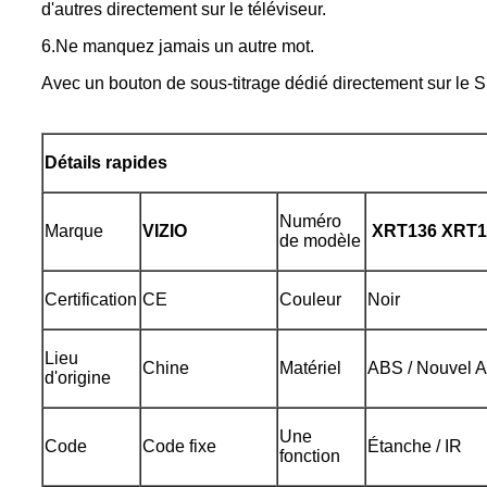
d'autres directement sur le téléviseur.
6.Ne manquez jamais un autre mot.
Avec un bouton de sous-titrage dédié directement sur le 
Détails rapides
Numéro
Marque
VIZIO
XRT136 XRT1
de modèle
Certification
CE
Couleur
Noir
Lieu
Chine
Matériel
ABS / Nouvel A
d'origine
Une
Code
Code fixe
Étanche / IR
fonction