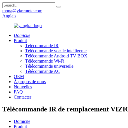
mona@ykremote.com
Anglais
Domicile
Produit
Télécommande IR
Télécommande vocale intelligente
Télécommande Android TV BOX
Télécommande Wi-Fi
Télécommande universelle
Télécommande AC
OEM
À propos de nous
Nouvelles
FAQ
Contacter
Télécommande IR de remplacement VIZ
Domicile
Produit