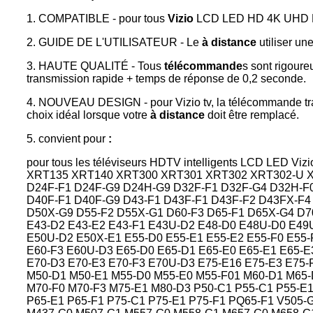
1. COMPATIBLE - pour tous
Vizio
LCD LED HD 4K UHD
2. GUIDE DE L'UTILISATEUR - Le
à distance
utiliser un
3. HAUTE QUALITÉ - Tous
télécommande
s sont rigour
transmission rapide + temps de réponse de 0,2 seconde.
4. NOUVEAU DESIGN - pour Vizio tv, la télécommande tran
choix idéal lorsque votre
à distance
doit être remplacé.
5. convient pour
:
pour tous les téléviseurs HDTV intelligents LCD L
XRT135 XRT140 XRT300 XRT301 XRT302 XRT302-U 
D24F-F1 D24F-G9 D24H-G9 D32F-F1 D32F-G4 D32H-F
D40F-F1 D40F-G9 D43-F1 D43F-F1 D43F-F2 D43FX-F4
D50X-G9 D55-F2 D55X-G1 D60-F3 D65-F1 D65X-G4 D7
E43-D2 E43-E2 E43-F1 E43U-D2 E48-D0 E48U-D0 E49U
E50U-D2 E50X-E1 E55-D0 E55-E1 E55-E2 E55-F0 E55-
E60-F3 E60U-D3 E65-D0 E65-D1 E65-E0 E65-E1 E65-E
E70-D3 E70-E3 E70-F3 E70U-D3 E75-E16 E75-E3 E75-
M50-D1 M50-E1 M55-D0 M55-E0 M55-F01 M60-D1 M65-
M70-F0 M70-F3 M75-E1 M80-D3 P50-C1 P55-C1 P55-E
P65-E1 P65-F1 P75-C1 P75-E1 P75-F1 PQ65-F1 V505