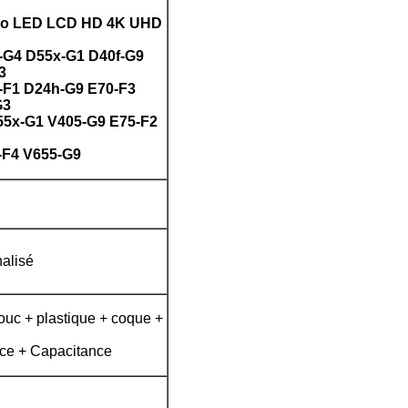
odo LED LCD HD 4K UHD
-G4 D55x-G1 D40f-G9
3
-F1 D24h-G9 E70-F3
G3
 55x-G1 V405-G9 E75-F2
-F4 V655-G9
alisé
uc + plastique + coque +
nce + Capacitance