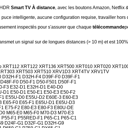
 HDR
Smart TV
À distance
, avec les boutons Amazon, Netf
e puce intelligente, aucune configuration requise, travailler hors
eusement inspectés pour s'assurer que chaque
télécommande
p
smet un signal sur de longues distances (> 10 m) et est 100%
ED Vizio XRT112 XRT122 XRT136 XRT500 XRT010 XRT020 XRT
XRT303 XRT503 XRT510 XRV1D3 XRT4TV XRV1TV
0 D32H-F1 D32H-F4 D39F-F0 D39F-F1
 D48F-F0 D50-F1 D50-F501 D50F-F1
0-F3 E32-D1 E32H-D1 E40-D0
-D1 E50-D1 E50-E1 E50-E3 E50-F2
F1 E55U-D0 E55U-D2 E60E-3 E60-E3
3 E65-F0 E65-F1 E65U-D1 E65U-D3
F1 E75-F2 E80-E3 E80-F3 E80U-DE
D0 M65-E0 M65-F0 M70-D3 M70-E3
1 P55-F1 P55RED-F1 P65-C1 P65-C1
-G9 D24F-G1 D32F-G1 D32H-G9