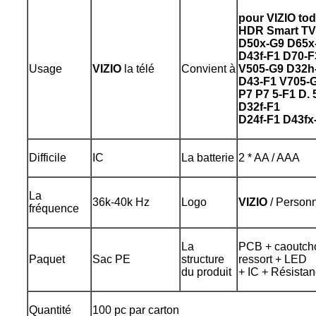
pour VIZIO t
HDR Smart TV
D50x-G9 D65x
D43f-F1 D70-F
Usage
VIZIO
la télé
Convient à
V505-G9 D32h
D43-F1 V705-
P7 P7 5-F1 D.
D32f-F1
D24f-F1 D43fx
Difficile
IC
La batterie
2 * AA / AAA
La
36k-40k Hz
Logo
VIZIO
/ Personn
fréquence
La
PCB + caoutcho
Paquet
Sac PE
structure
ressort + LED
du produit
+ IC + Résista
Quantité
100 pc par carton